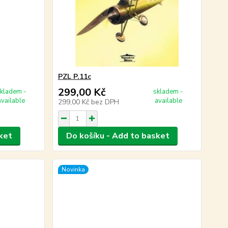
PZL P.11c
299,00 Kč
kladem -
skladem -
available
available
299,00 Kč
bez DPH
ket
Do košíku - Add to basket
Novinka