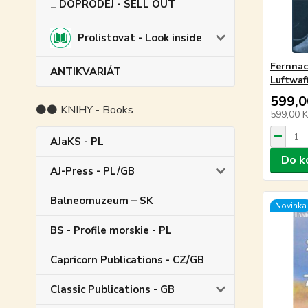
_ DOPRODEJ - SELL OUT
Prolistovat - Look inside
Fernnac
ANTIKVARIÁT
Luftwaf
599,0
⚫⚫ KNIHY - Books
599,00 
AJaKS - PL
Do k
AJ-Press - PL/GB
Balneomuzeum – SK
Novinka
BS - Profile morskie - PL
Capricorn Publications - CZ/GB
Classic Publications - GB