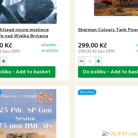
htjagd nocne mysliwce
Sherman Colours Tank Pow
fe nad Wielka Brytania
0 Kč
299,00 Kč
skladem -
s
available
Kč
bez DPH
299,00 Kč
bez DPH
ošíku - Add to basket
Do košíku - Add to bas
Novinka