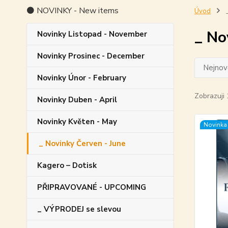
⚫ NOVINKY - New items
Úvod
_
_ No
Novinky Listopad - November
Novinky Prosinec - December
Nejnově
Novinky Únor - February
Zobrazuji 
Novinky Duben - April
Novinky Květen - May
Novinka
_ Novinky Červen - June
Kagero – Dotisk
PŘIPRAVOVANÉ - UPCOMING
_ VÝPRODEJ se slevou