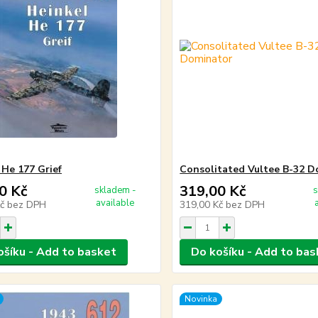
 He 177 Grief
Consolitated Vultee B-32 
0 Kč
319,00 Kč
skladem -
s
available
Kč
bez DPH
319,00 Kč
bez DPH
ošíku - Add to basket
Do košíku - Add to bas
Novinka