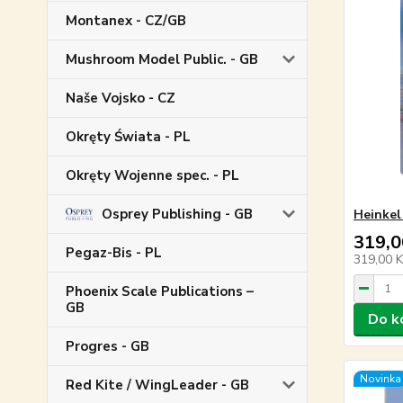
Montanex - CZ/GB
Mushroom Model Public. - GB
Naše Vojsko - CZ
Okręty Świata - PL
Okręty Wojenne spec. - PL
Osprey Publishing - GB
Heinkel
319,0
Pegaz-Bis - PL
319,00 
Phoenix Scale Publications –
GB
Do k
Progres - GB
Novinka
Red Kite / WingLeader - GB