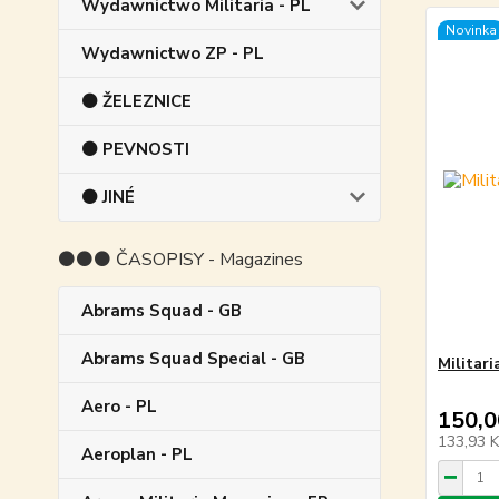
Wydawnictwo Militaria - PL
Novinka
Wydawnictwo ZP - PL
⚫ ŽELEZNICE
⚫ PEVNOSTI
⚫ JINÉ
⚫⚫⚫ ČASOPISY - Magazines
Abrams Squad - GB
Abrams Squad Special - GB
Militari
Aero - PL
150,0
133,93 
Aeroplan - PL