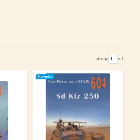
strana
z 1
Novinka