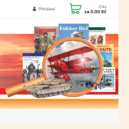
0
ks
Přihlášení
za
0,00 Kč