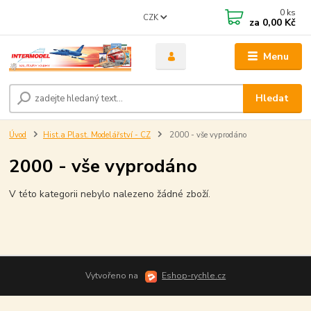
0
ks
CZK
za
0,00 Kč
Menu
Hledat
Úvod
Hist.a Plast. Modelářství - CZ
2000 - vše vyprodáno
2000 - vše vyprodáno
V této kategorii nebylo nalezeno žádné zboží.
Vytvořeno na
Eshop-rychle.cz