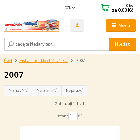
0
ks
CZK
za
0,00 Kč
Menu
Hledat
Úvod
Hist.a Plast. Modelářství - CZ
2007
2007
Nejnovější
Nejlevnější
Nejdražší
Zobrazuji 1-1 z 1
strana
z 1