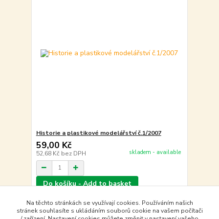
Historie a plastikové modelářství č.1/2007
59,00 Kč
skladem - available
52,68 Kč
bez DPH
Do košíku - Add to basket
Na těchto stránkách se využívají cookies. Používáním našich
stránek souhlasíte s ukládáním souborů cookie na vašem počítači
strana
z 1
/ zařízení. Nastavení cookies můžete změnit v nastavení vašeho