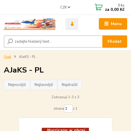
0
ks
CZK
za
0,00 Kč
Menu
Hledat
Úvod
AJaKS - PL
AJaKS - PL
Nejnovější
Nejlevnější
Nejdražší
Zobrazuji 1-3 z 3
strana
z 1