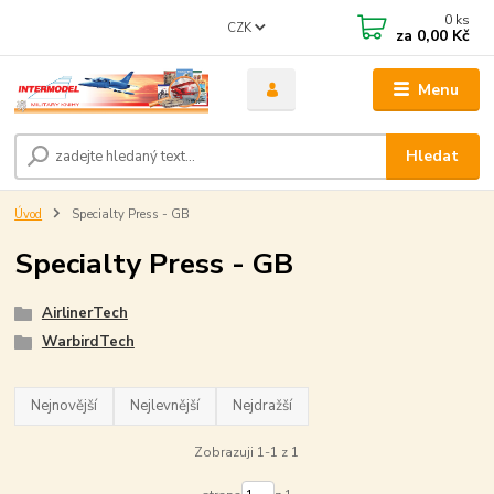
0
ks
CZK
za
0,00 Kč
Menu
Hledat
Úvod
Specialty Press - GB
Specialty Press - GB
AirlinerTech
WarbirdTech
Nejnovější
Nejlevnější
Nejdražší
Zobrazuji 1-1 z 1