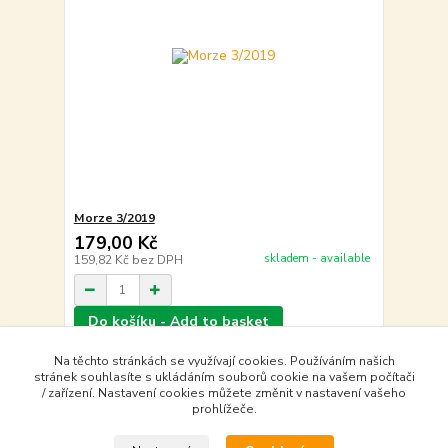
Morze 3/2019
179,00 Kč
skladem - available
159,82 Kč
bez DPH
Do košíku - Add to basket
Na těchto stránkách se využívají cookies. Používáním našich
stránek souhlasíte s ukládáním souborů cookie na vašem počítači
strana
z 1
/ zařízení. Nastavení cookies můžete změnit v nastavení vašeho
prohlížeče.