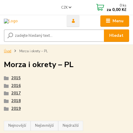
0
ks
CZK
za
0,00 Kč
Menu
Hledat
Úvod
Morza i okrety – PL
Morza i okrety – PL
2015
2016
2017
2018
2019
Nejnovější
Nejlevnější
Nejdražší