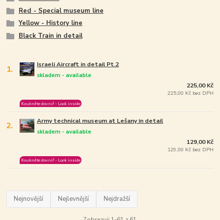
Red - Special museum line
Yellow - History line
Black Train in detail
Israeli Aircraft in detail Pt.2
1.
skladem - available
225,00 Kč
225,00 Kč bez DPH
Koukněte dovniř – Look inside
Army technical museum at Lešany in detail
2.
skladem - available
129,00 Kč
129,00 Kč bez DPH
Koukněte dovniř – Look inside
Nejnovější
Nejlevnější
Nejdražší
Zobrazuji 1-61 z 61