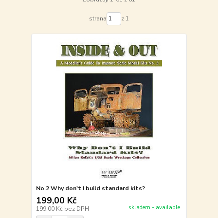
strana
z 1
No.2 Why don't I build standard kits?
199,00 Kč
skladem - available
199,00 Kč
bez DPH