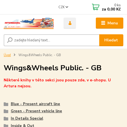
0
ks
CZK
za
0,00 Kč
Menu
Hledat
Úvod
Wings&Wheels Public. - GB
Wings&Wheels Public. - GB
Některé knihy v této sekci jsou pouze zde, v e-shopu. U
Artura nejsou.
Blue - Present aircraft line
Green - Present vehicle line
In Details Special
Inside & Out