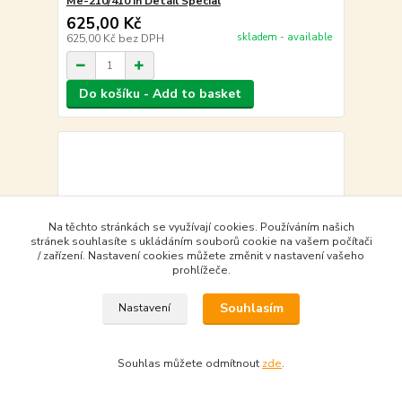
Me-210/410 in Detail Special
625,00 Kč
skladem - available
625,00 Kč
bez DPH
Do košíku - Add to basket
Na těchto stránkách se využívají cookies. Používáním našich
stránek souhlasíte s ukládáním souborů cookie na vašem počítači
/ zařízení. Nastavení cookies můžete změnit v nastavení vašeho
prohlížeče.
Souhlasím
Nastavení
Souhlas můžete odmítnout
zde
.