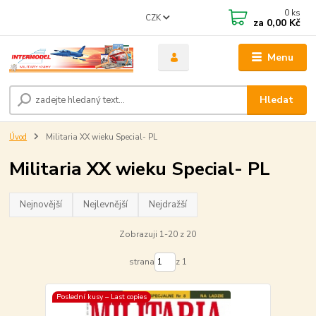
0
ks
CZK
za
0,00 Kč
Menu
Hledat
Úvod
Militaria XX wieku Special- PL
Militaria XX wieku Special- PL
Nejnovější
Nejlevnější
Nejdražší
Zobrazuji 1-20 z 20
strana
z 1
Poslední kusy – Last copies