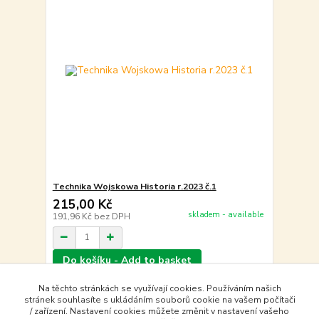
Technika Wojskowa Historia r.2023 č.1
215,00 Kč
skladem - available
191,96 Kč
bez DPH
Do košíku - Add to basket
Na těchto stránkách se využívají cookies. Používáním našich
stránek souhlasíte s ukládáním souborů cookie na vašem počítači
strana
z 1
/ zařízení. Nastavení cookies můžete změnit v nastavení vašeho