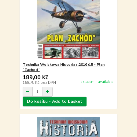
Technika Wojskowa Historia r.2016 č.5 - Plan
´Zachod´
189,00 Kč
skladem - available
168,75 Kč
bez DPH
Do košíku - Add to basket