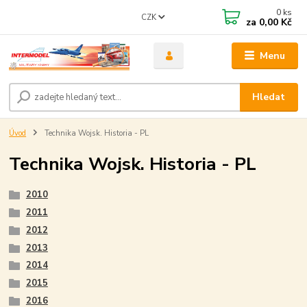
0
ks
CZK
za
0,00 Kč
Menu
Hledat
Úvod
Technika Wojsk. Historia - PL
Technika Wojsk. Historia - PL
2010
2011
2012
2013
2014
2015
2016