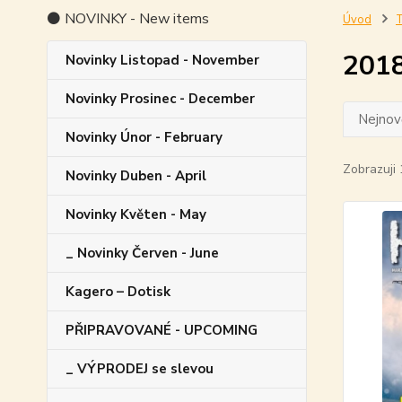
⚫ NOVINKY - New items
Úvod
T
201
Novinky Listopad - November
Novinky Prosinec - December
Nejnově
Novinky Únor - February
Zobrazuji 
Novinky Duben - April
Novinky Květen - May
_ Novinky Červen - June
Kagero – Dotisk
PŘIPRAVOVANÉ - UPCOMING
_ VÝPRODEJ se slevou