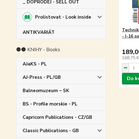
_ DOPRODEJ - SELL OUT
Prolistovat - Look inside
Technik
ANTIKVARIÁT
- I-16 s
⚫⚫ KNIHY - Books
189,0
168,75 
AJaKS - PL
AJ-Press - PL/GB
Do k
Balneomuzeum – SK
BS - Profile morskie - PL
Capricorn Publications - CZ/GB
Classic Publications - GB