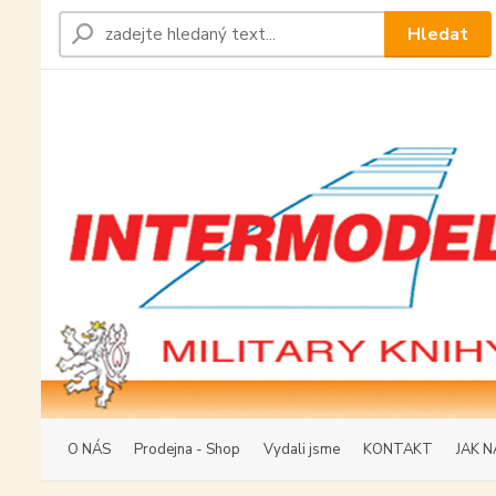
Hledat
O NÁS
Prodejna - Shop
Vydali jsme
KONTAKT
JAK N