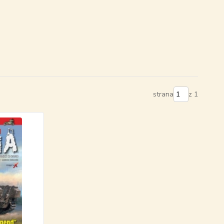
strana
z 1