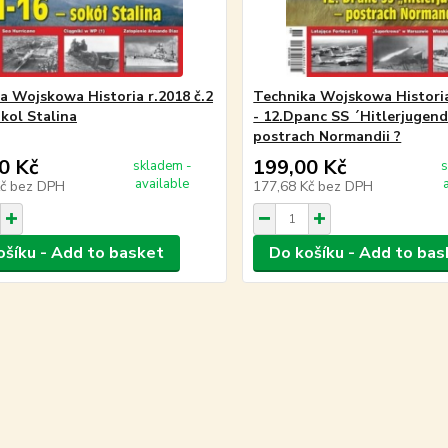
a Wojskowa Historia r.2018 č.2
Technika Wojskowa Historia
okol Stalina
- 12.Dpanc SS ´Hitlerjugend
postrach Normandii ?
0 Kč
199,00 Kč
skladem -
s
available
Kč
bez DPH
177,68 Kč
bez DPH
ošíku - Add to basket
Do košíku - Add to bas