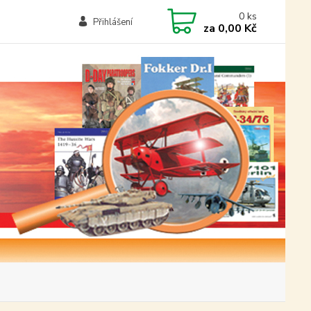
0
ks
Přihlášení
za
0,00 Kč