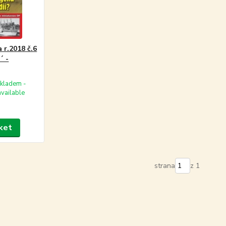
 r.2018 č.6
´ -
kladem -
available
ket
strana
z 1