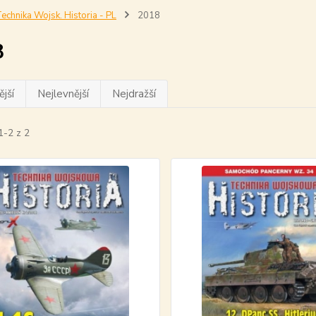
echnika Wojsk. Historia - PL
2018
8
jší
Nejlevnější
Nejdražší
1-2 z 2