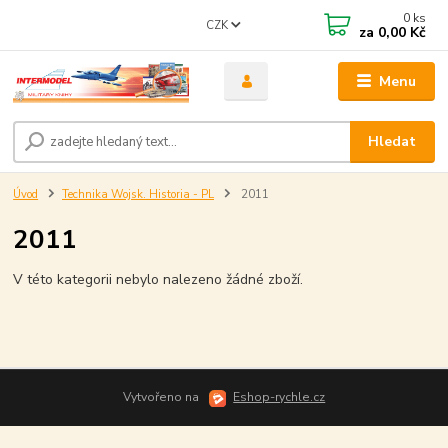
0
ks
CZK
za
0,00 Kč
Menu
Hledat
Úvod
Technika Wojsk. Historia - PL
2011
2011
V této kategorii nebylo nalezeno žádné zboží.
Vytvořeno na
Eshop-rychle.cz