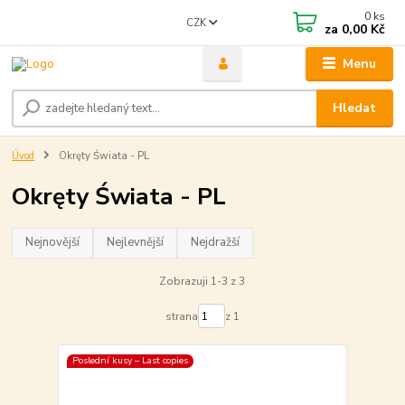
0
ks
CZK
za
0,00 Kč
Menu
Hledat
Úvod
Okręty Świata - PL
Okręty Świata - PL
Nejnovější
Nejlevnější
Nejdražší
Zobrazuji 1-3 z 3
strana
z 1
Poslední kusy – Last copies