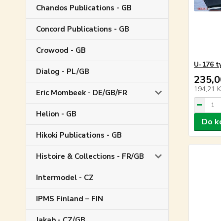
Chandos Publications - GB
Concord Publications - GB
Crowood - GB
U-176 t
Dialog - PL/GB
235,0
194,21 
Eric Mombeek - DE/GB/FR
Helion - GB
Do k
Hikoki Publications - GB
Histoire & Collections - FR/GB
Intermodel - CZ
IPMS Finland – FIN
Jakab - CZ/GB