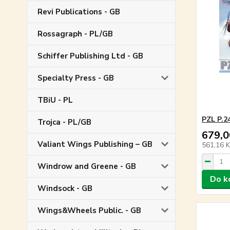
Revi Publications - GB
Rossagraph - PL/GB
Schiffer Publishing Ltd - GB
Specialty Press - GB
TBiU - PL
PZL P.2
Trojca - PL/GB
679,0
Valiant Wings Publishing – GB
561,16 
Windrow and Greene - GB
Do k
Windsock - GB
Wings&Wheels Public. - GB