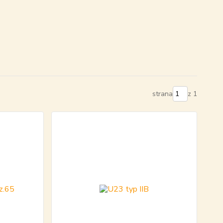
strana
z 1