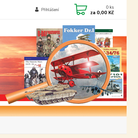
0
ks
Přihlášení
za
0,00 Kč