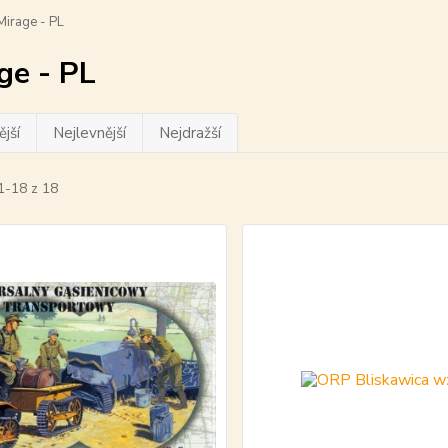
irage - PL
ge - PL
jší
Nejlevnější
Nejdražší
1-18 z 18