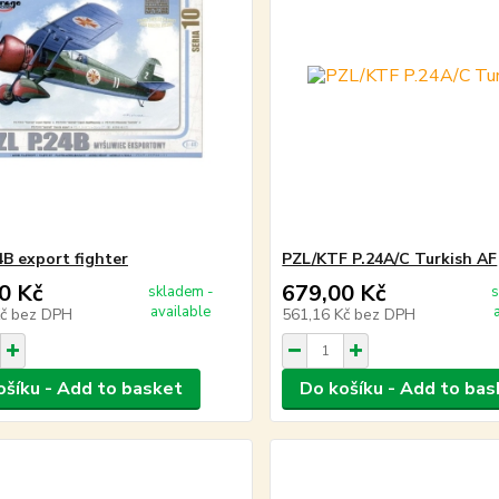
4B export fighter
PZL/KTF P.24A/C Turkish AF
0 Kč
679,00 Kč
skladem -
s
available
Kč
bez DPH
561,16 Kč
bez DPH
ošíku - Add to basket
Do košíku - Add to bas