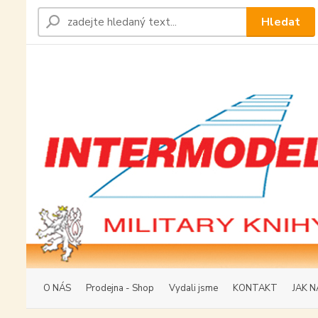
Hledat
O NÁS
Prodejna - Shop
Vydali jsme
KONTAKT
JAK N