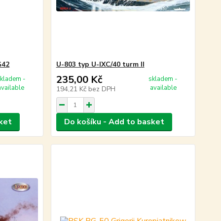
G42
U-803 typ U-IXC/40 turm II
235,00 Kč
kladem -
skladem -
available
available
194,21 Kč
bez DPH
ket
Do košíku - Add to basket