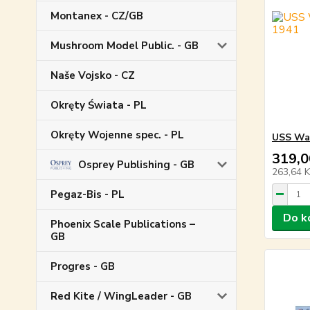
Montanex - CZ/GB
Mushroom Model Public. - GB
Naše Vojsko - CZ
Okręty Świata - PL
Okręty Wojenne spec. - PL
USS War
319,0
Osprey Publishing - GB
263,64 
Pegaz-Bis - PL
Do k
Phoenix Scale Publications –
GB
Progres - GB
Red Kite / WingLeader - GB