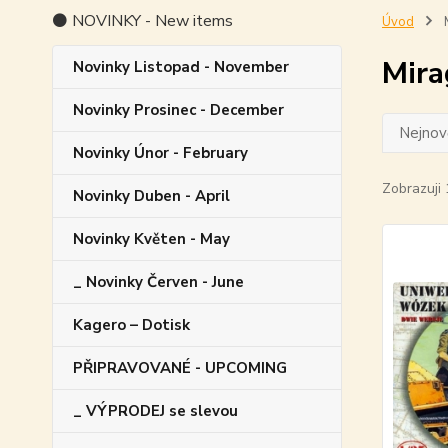
⚫ NOVINKY - New items
Úvod
M
Mira
Novinky Listopad - November
Novinky Prosinec - December
Nejnově
Novinky Únor - February
Zobrazuji 
Novinky Duben - April
Novinky Květen - May
_ Novinky Červen - June
Kagero – Dotisk
PŘIPRAVOVANÉ - UPCOMING
_ VÝPRODEJ se slevou