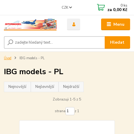
0
ks
CZK
za
0,00 Kč
Menu
Hledat
Úvod
IBG models - PL
IBG models - PL
Nejnovější
Nejlevnější
Nejdražší
Zobrazuji 1-5 z 5
strana
z 1