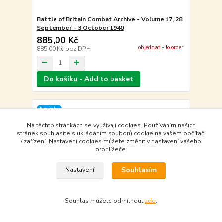
Battle of Britain Combat Archive - Volume 17, 28
September - 3 October 1940
885,00 Kč
objednat - to order
885,00 Kč
bez DPH
Do košíku - Add to basket
Novinka
Na těchto stránkách se využívají cookies. Používáním našich
stránek souhlasíte s ukládáním souborů cookie na vašem počítači
/ zařízení. Nastavení cookies můžete změnit v nastavení vašeho
prohlížeče.
Souhlasím
Nastavení
Souhlas můžete odmítnout
zde
.