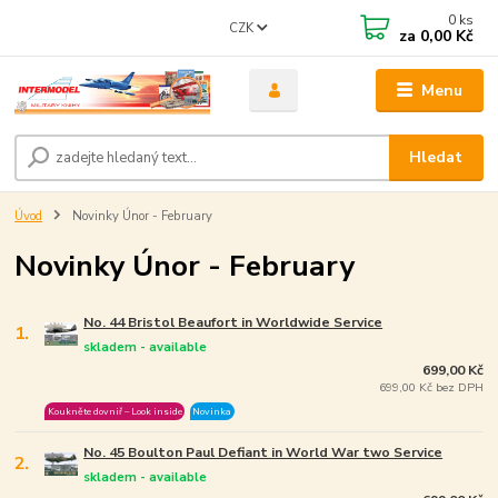
0
ks
CZK
za
0,00 Kč
Menu
Hledat
Úvod
Novinky Únor - February
Novinky Únor - February
No. 44 Bristol Beaufort in Worldwide Service
1.
skladem - available
699,00 Kč
699,00 Kč bez DPH
Koukněte dovniř – Look inside
Novinka
No. 45 Boulton Paul Defiant in World War two Service
2.
skladem - available