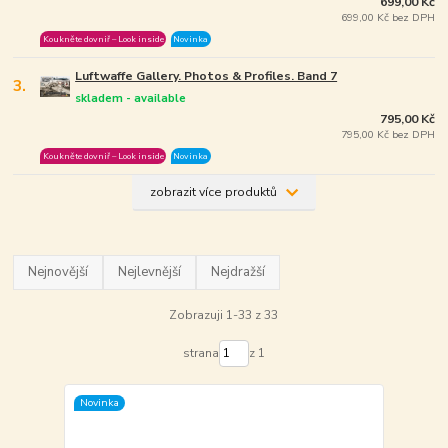
699,00 Kč
699,00 Kč bez DPH
Koukněte dovniř – Look inside
Novinka
Luftwaffe Gallery. Photos & Profiles. Band 7
3.
skladem - available
795,00 Kč
795,00 Kč bez DPH
Koukněte dovniř – Look inside
Novinka
zobrazit více produktů
Nejnovější
Nejlevnější
Nejdražší
Zobrazuji 1-33 z 33
strana
z 1
Novinka