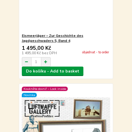
Eismeerjäger – Zur Geschichte des
Jagdgeschwaders 5, Band 4
1 495,00 Kč
objednat - to order
1 495,00 Kč
bez DPH
Do košíku - Add to basket
Koukněte dovniř – Look inside
Novinka