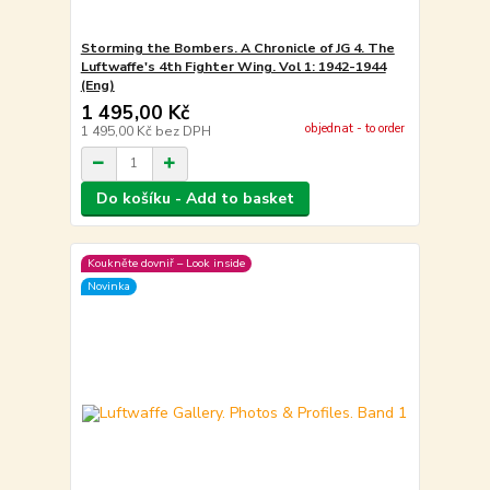
Storming the Bombers. A Chronicle of JG 4. The
Luftwaffe's 4th Fighter Wing. Vol 1: 1942-1944
(Eng)
1 495,00 Kč
objednat - to order
1 495,00 Kč
bez DPH
Do košíku - Add to basket
Koukněte dovniř – Look inside
Novinka