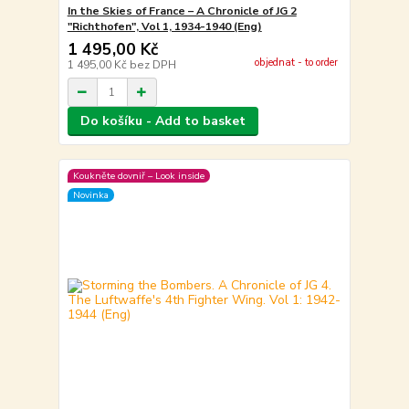
In the Skies of France – A Chronicle of JG 2
"Richthofen", Vol 1, 1934-1940 (Eng)
1 495,00 Kč
objednat - to order
1 495,00 Kč
bez DPH
Do košíku - Add to basket
Koukněte dovniř – Look inside
Novinka