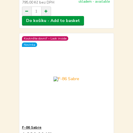
skladem - available
795,00 Kč
bez DPH
Do košíku - Add to basket
Koukněte dovniř – Look inside
Novinka
F-86 Sabre