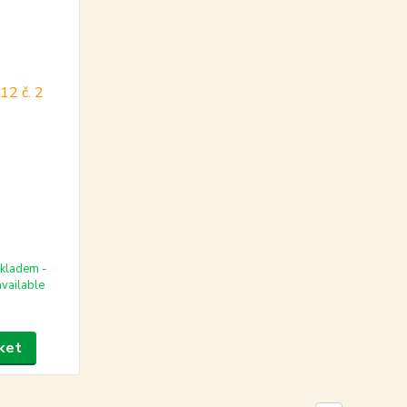
kladem -
available
ket