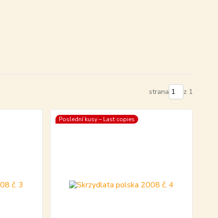
strana
z 1
Poslední kusy – Last copies