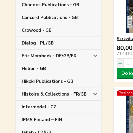
Chandos Publications - GB
Concord Publications - GB
Crowood - GB
Skrzydl
Dialog - PL/GB
80,00
71,43 K
Eric Mombeek - DE/GB/FR
Helion - GB
Do k
Hikoki Publications - GB
Poslední
Histoire & Collections - FR/GB
Intermodel - CZ
IPMS Finland – FIN
Jakab - CZ/GB