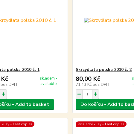
ata polska 2010 č. 1
Skrzydlata polska 2010 č. 2
 Kč
80,00 Kč
skladem -
s
available
č
bez DPH
71,43 Kč
bez DPH
ošíku - Add to basket
Do košíku - Add to bas
 kusy – Last copies
Poslední kusy – Last copies