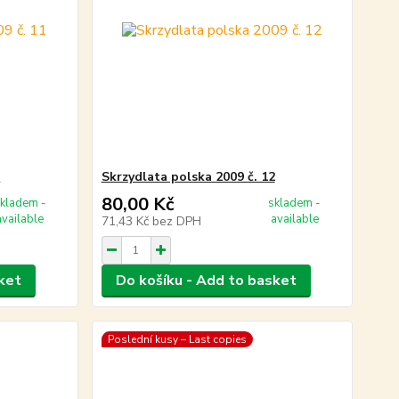
1
Skrzydlata polska 2009 č. 12
80,00 Kč
kladem -
skladem -
available
available
71,43 Kč
bez DPH
ket
Do košíku - Add to basket
Poslední kusy – Last copies