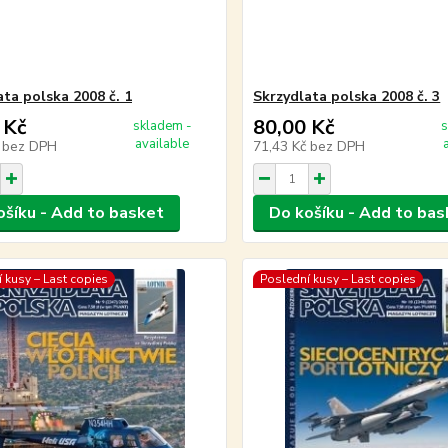
ata polska 2008 č. 1
Skrzydlata polska 2008 č. 3
 Kč
80,00 Kč
skladem -
s
available
č
bez DPH
71,43 Kč
bez DPH
ošíku - Add to basket
Do košíku - Add to bas
 kusy – Last copies
Poslední kusy – Last copies