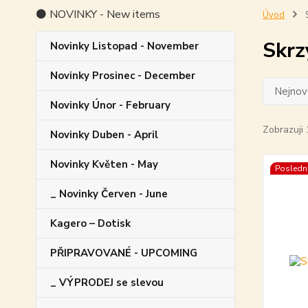
⚫ NOVINKY - New items
Úvod
S
Skrz
Novinky Listopad - November
Novinky Prosinec - December
Nejnově
Novinky Únor - February
Zobrazuji 
Novinky Duben - April
Novinky Květen - May
Poslední
_ Novinky Červen - June
Kagero – Dotisk
PŘIPRAVOVANÉ - UPCOMING
_ VÝPRODEJ se slevou