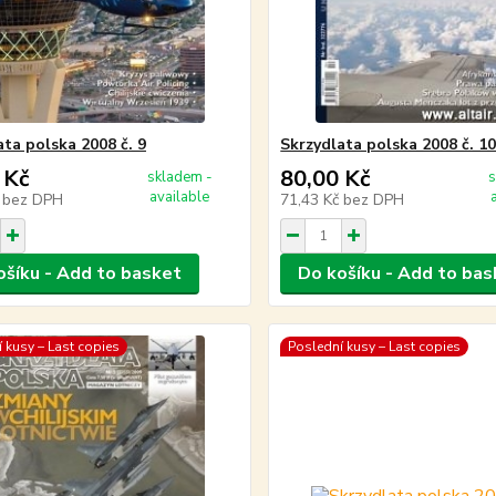
ata polska 2008 č. 9
Skrzydlata polska 2008 č. 1
 Kč
80,00 Kč
skladem -
s
available
č
bez DPH
71,43 Kč
bez DPH
ošíku - Add to basket
Do košíku - Add to bas
 kusy – Last copies
Poslední kusy – Last copies