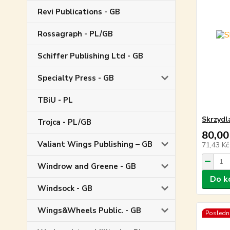
Revi Publications - GB
Rossagraph - PL/GB
Schiffer Publishing Ltd - GB
Specialty Press - GB
TBiU - PL
Skrzydl
Trojca - PL/GB
80,00
Valiant Wings Publishing – GB
71,43 K
Windrow and Greene - GB
Do k
Windsock - GB
Wings&Wheels Public. - GB
Poslední