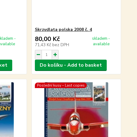
Skrzydlata polska 2008 č. 4
80,00 Kč
kladem -
skladem -
available
available
71,43 Kč
bez DPH
ket
Do košíku - Add to basket
Poslední kusy – Last copies