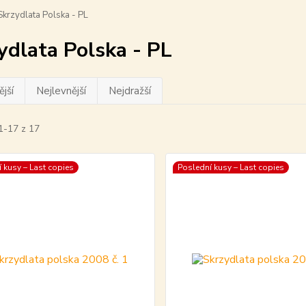
krzydlata Polska - PL
ydlata Polska - PL
jší
Nejlevnější
Nejdražší
1-17 z 17
 kusy – Last copies
Poslední kusy – Last copies