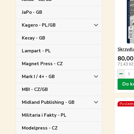
JaPo - GB
Kagero - PL/GB
Kecay - GB
Skrzydl
Lampart - PL
80,00
Magnet Press - CZ
71,43 K
Mark I / 4+ - GB
Do k
MBI - CZ/GB
Midland Publishing - GB
Poslední
Militaria i Fakty - PL
Modelpress - CZ