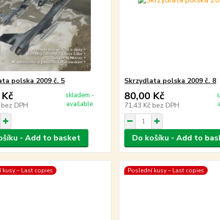
ata polska 2009 č. 5
Skrzydlata polska 2009 č. 8
 Kč
80,00 Kč
skladem -
s
available
č
bez DPH
71,43 Kč
bez DPH
ošíku - Add to basket
Do košíku - Add to bas
 kusy – Last copies
Poslední kusy – Last copies