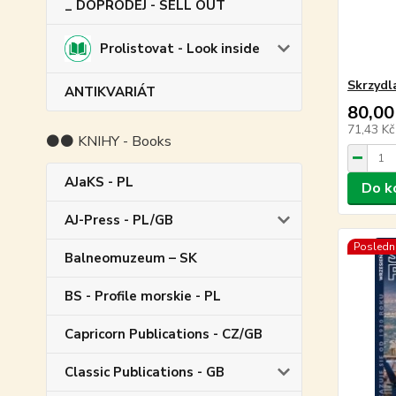
_ DOPRODEJ - SELL OUT
Prolistovat - Look inside
Skrzydl
ANTIKVARIÁT
80,00
71,43 K
⚫⚫ KNIHY - Books
AJaKS - PL
Do k
AJ-Press - PL/GB
Poslední
Balneomuzeum – SK
BS - Profile morskie - PL
Capricorn Publications - CZ/GB
Classic Publications - GB