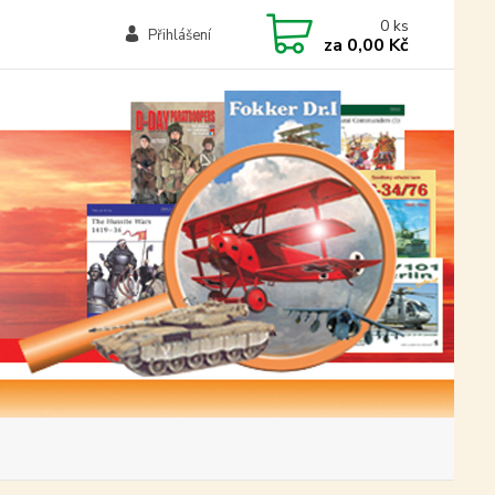
0
ks
Přihlášení
za
0,00 Kč