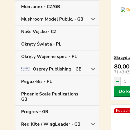
Montanex - CZ/GB
Mushroom Model Public. - GB
Naše Vojsko - CZ
Okręty Świata - PL
Okręty Wojenne spec. - PL
Skrzydl
80,00
Osprey Publishing - GB
71,43 K
Pegaz-Bis - PL
Do k
Phoenix Scale Publications –
GB
Poslední
Progres - GB
Red Kite / WingLeader - GB