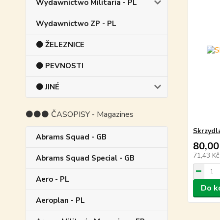
Wydawnictwo Militaria - PL
Wydawnictwo ZP - PL
⚫ ŽELEZNICE
⚫ PEVNOSTI
⚫ JINÉ
⚫⚫⚫ ČASOPISY - Magazines
Skrzydl
Abrams Squad - GB
80,00
71,43 K
Abrams Squad Special - GB
Aero - PL
Do k
Aeroplan - PL