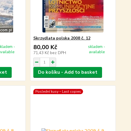
0
Skrzydlata polska 2008 č. 12
80,00 Kč
kladem -
skladem -
available
available
71,43 Kč
bez DPH
ket
Do košíku - Add to basket
Poslední kusy – Last copies