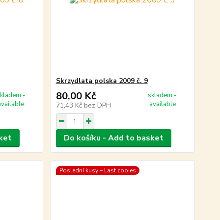
Skrzydlata polska 2009 č. 9
80,00 Kč
kladem -
skladem -
available
available
71,43 Kč
bez DPH
ket
Do košíku - Add to basket
Poslední kusy – Last copies