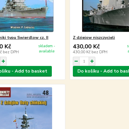
iki typu Swierdlow cz. II
Z dziejow niszczycieli
0 Kč
430,00 Kč
skladem -
s
available
Kč
bez DPH
430,00 Kč
bez DPH
ošíku - Add to basket
Do košíku - Add to bas