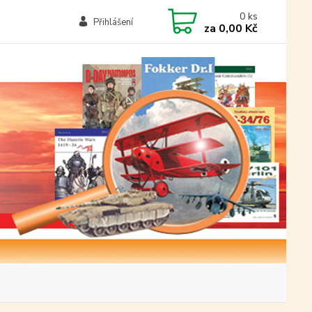
0
ks
Přihlášení
za
0,00 Kč