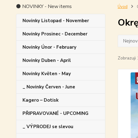
⚫ NOVINKY - New items
Úvod
O
Okrę
Novinky Listopad - November
Novinky Prosinec - December
Nejnově
Novinky Únor - February
Zobrazuji 
Novinky Duben - April
Novinky Květen - May
_ Novinky Červen - June
Kagero – Dotisk
PŘIPRAVOVANÉ - UPCOMING
_ VÝPRODEJ se slevou