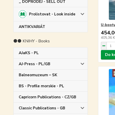
_ DOPRODEJ - SELL OUT
Prolistovat - Look inside
U-booty 
ANTIKVARIÁT
454,0
405,36 
⚫⚫ KNIHY - Books
AJaKS - PL
Do k
AJ-Press - PL/GB
Balneomuzeum – SK
BS - Profile morskie - PL
Capricorn Publications - CZ/GB
Classic Publications - GB