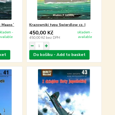
t Maass´
Krazowniki typu Swierdlow cz. I
450,00 Kč
kladem -
skladem -
available
available
450,00 Kč
bez DPH
ket
Do košíku - Add to basket