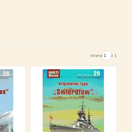
strana
z 1