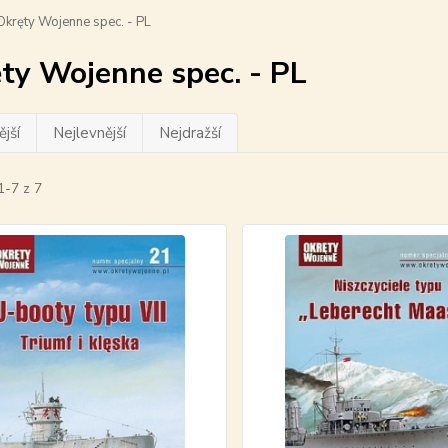
kręty Wojenne spec. - PL
ty Wojenne spec. - PL
jší
Nejlevnější
Nejdražší
1-7 z 7