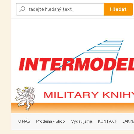
Hledat
O NÁS
Prodejna - Shop
Vydali jsme
KONTAKT
JAK N