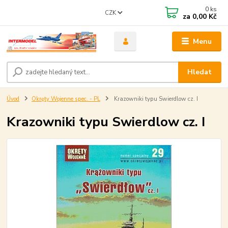
0
ks
CZK
za
0,00 Kč
Menu
Hledat
Úvod
Okręty Wojenne spec. - PL
Krazowniki typu Swierdlow cz. I
Krazowniki typu Swierdlow cz. I