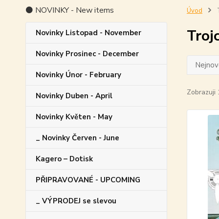
⚫ NOVINKY - New items
Úvod
T
Troj
Novinky Listopad - November
Novinky Prosinec - December
Nejnově
Novinky Únor - February
Zobrazuji 
Novinky Duben - April
Novinky Květen - May
_ Novinky Červen - June
Kagero – Dotisk
PŘIPRAVOVANÉ - UPCOMING
_ VÝPRODEJ se slevou