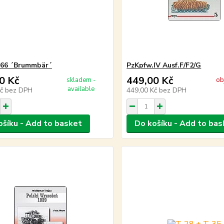
166 ´Brummbär´
PzKpfw.IV Ausf.F/F2/G
0 Kč
449,00 Kč
skladem -
ob
available
Kč
bez DPH
449,00 Kč
bez DPH
ošíku - Add to basket
Do košíku - Add to bas