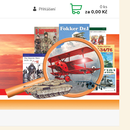
0
ks
Přihlášení
za
0,00 Kč