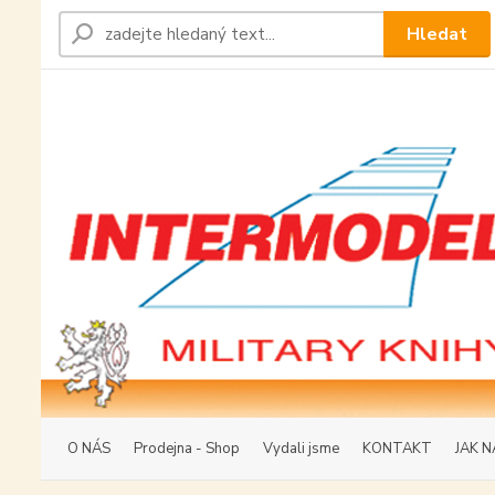
Hledat
O NÁS
Prodejna - Shop
Vydali jsme
KONTAKT
JAK N