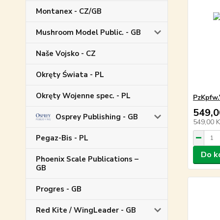
Montanex - CZ/GB
Mushroom Model Public. - GB
Naše Vojsko - CZ
Okręty Świata - PL
Okręty Wojenne spec. - PL
PzKpfw.V
549,0
Osprey Publishing - GB
549,00 
Pegaz-Bis - PL
Do k
Phoenix Scale Publications –
GB
Progres - GB
Red Kite / WingLeader - GB