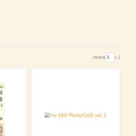
strana
z 1