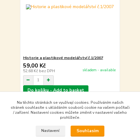
Historie a plastikové modelářství č.1/2007
59,00 Kč
skladem - available
52,68 Kč
bez DPH
Do košíku - Add to basket
Na těchto stránkách se využívají cookies. Používáním našich
stránek souhlasíte s ukládáním souborů cookie na vašem počítači
strana
z 1
/ zařízení. Nastavení cookies můžete změnit v nastavení vašeho
prohlížeče.
Souhlasím
Nastavení