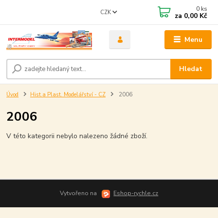
0
ks
CZK
za
0,00 Kč
Menu
Hledat
Úvod
Hist.a Plast. Modelářství - CZ
2006
2006
V této kategorii nebylo nalezeno žádné zboží.
Vytvořeno na
Eshop-rychle.cz