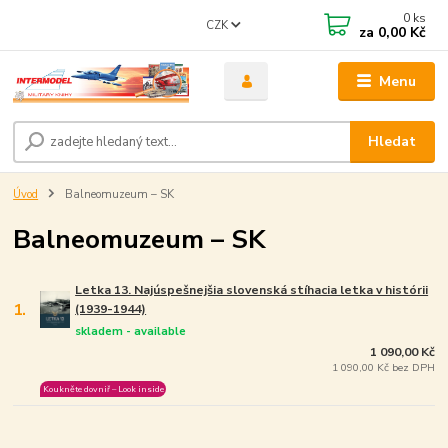
0
ks
CZK
za
0,00 Kč
Menu
Hledat
Úvod
Balneomuzeum – SK
Balneomuzeum – SK
Letka 13. Najúspešnejšia slovenská stíhacia letka v histórii
1.
(1939-1944)
skladem - available
1 090,00 Kč
1 090,00 Kč bez DPH
Koukněte dovniř – Look inside