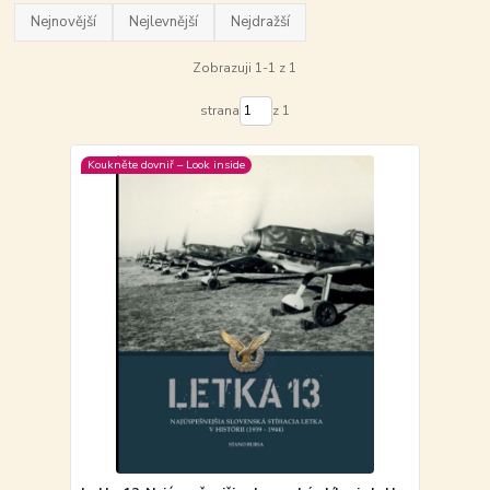
Nejnovější
Nejlevnější
Nejdražší
Zobrazuji 1-1 z 1
strana
z 1
Koukněte dovniř – Look inside