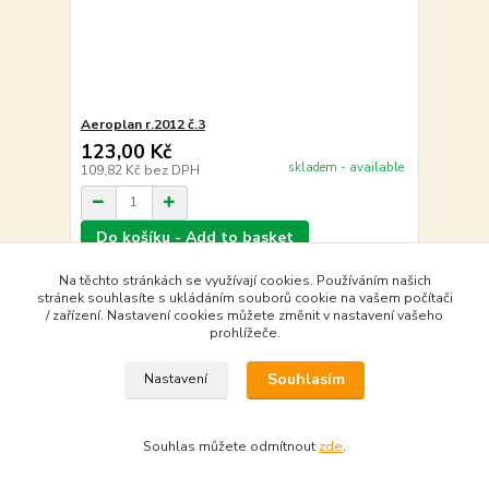
Aeroplan r.2012 č.3
123,00 Kč
skladem - available
109,82 Kč
bez DPH
Do košíku - Add to basket
Na těchto stránkách se využívají cookies. Používáním našich
stránek souhlasíte s ukládáním souborů cookie na vašem počítači
strana
z 1
/ zařízení. Nastavení cookies můžete změnit v nastavení vašeho
prohlížeče.
Souhlasím
Nastavení
Souhlas můžete odmítnout
zde
.
Vytvořeno na
Eshop-rychle.cz