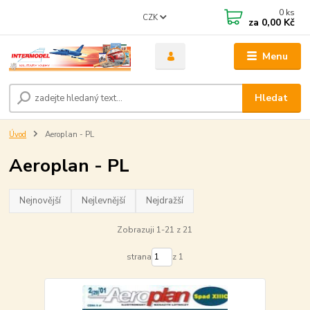
0
ks
CZK
za
0,00 Kč
Menu
Hledat
Úvod
Aeroplan - PL
Aeroplan - PL
Nejnovější
Nejlevnější
Nejdražší
Zobrazuji 1-21 z 21
strana
z 1