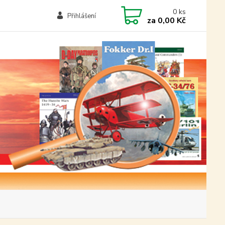
0
ks
Přihlášení
za
0,00 Kč