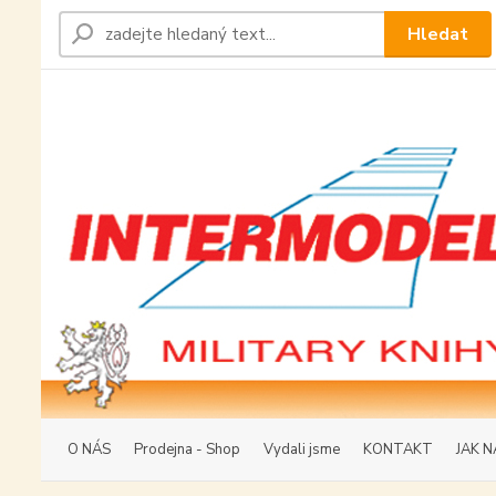
Hledat
O NÁS
Prodejna - Shop
Vydali jsme
KONTAKT
JAK N