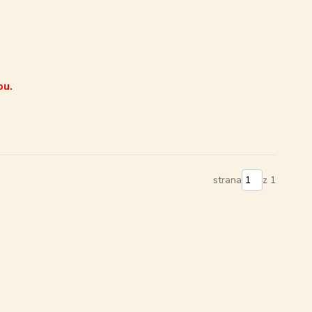
ou.
strana
z 1