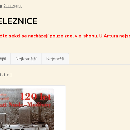
⚫ ŽELEZNICE
ELEZNICE
této sekci se nacházejí pouze zde, v e-shopu. U Artura nejs
jší
Nejlevnější
Nejdražší
1-1 z 1