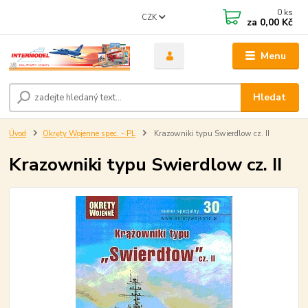
0
ks
CZK
za
0,00 Kč
Menu
Hledat
Úvod
Okręty Wojenne spec. - PL
Krazowniki typu Swierdlow cz. II
Krazowniki typu Swierdlow cz. II