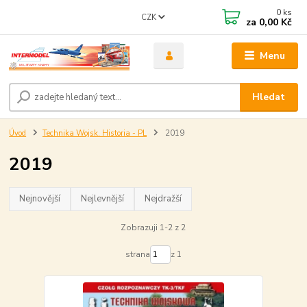
0
ks
CZK
za
0,00 Kč
Menu
Hledat
Úvod
Technika Wojsk. Historia - PL
2019
2019
Nejnovější
Nejlevnější
Nejdražší
Zobrazuji 1-2 z 2
strana
z 1