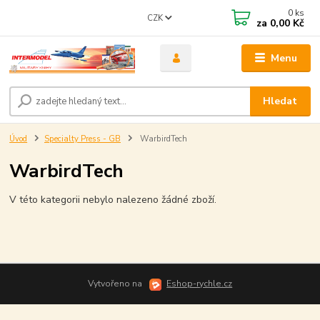
0
ks
CZK
za
0,00 Kč
Menu
Hledat
Úvod
Specialty Press - GB
WarbirdTech
WarbirdTech
V této kategorii nebylo nalezeno žádné zboží.
Vytvořeno na
Eshop-rychle.cz