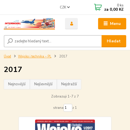
0
ks
CZK
za
0,00 Kč
Menu
Hledat
Úvod
Wojsko i technika – PL
2017
2017
Nejnovější
Nejlevnější
Nejdražší
Zobrazuji 1-7 z 7
strana
z 1