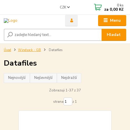
0
ks
CZK
za
0,00 Kč
Menu
Hledat
Úvod
Windsock - GB
Datafiles
Datafiles
Nejnovější
Nejlevnější
Nejdražší
Zobrazuji 1-37 z 37
strana
z 1