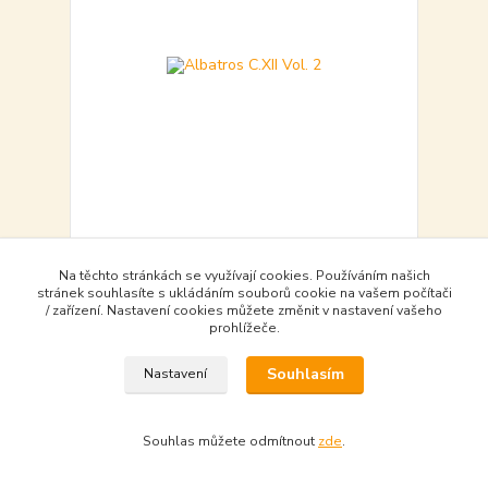
Albatros C.XII Vol. 2
535,00 Kč
Na těchto stránkách se využívají cookies. Používáním našich
skladem - available
535,00 Kč
bez DPH
stránek souhlasíte s ukládáním souborů cookie na vašem počítači
/ zařízení. Nastavení cookies můžete změnit v nastavení vašeho
prohlížeče.
Do košíku - Add to basket
Souhlasím
Nastavení
Souhlas můžete odmítnout
zde
.