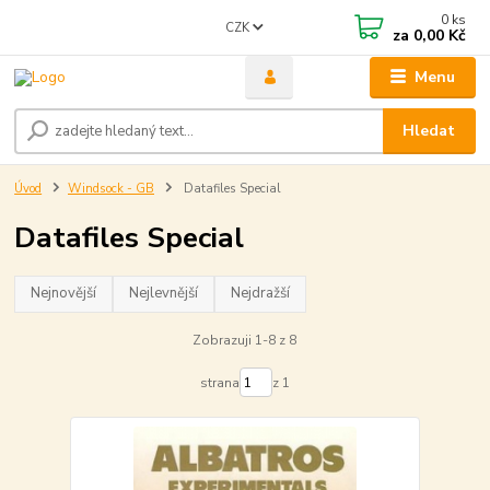
0
ks
CZK
za
0,00 Kč
Menu
Hledat
Úvod
Windsock - GB
Datafiles Special
Datafiles Special
Nejnovější
Nejlevnější
Nejdražší
Zobrazuji 1-8 z 8
strana
z 1