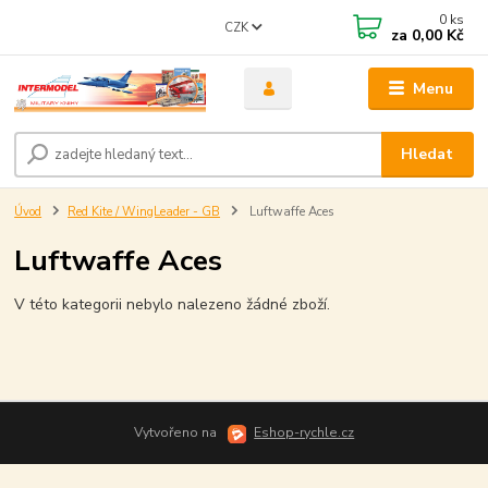
0
ks
CZK
za
0,00 Kč
Menu
Hledat
Úvod
Red Kite / WingLeader - GB
Luftwaffe Aces
Luftwaffe Aces
V této kategorii nebylo nalezeno žádné zboží.
Vytvořeno na
Eshop-rychle.cz