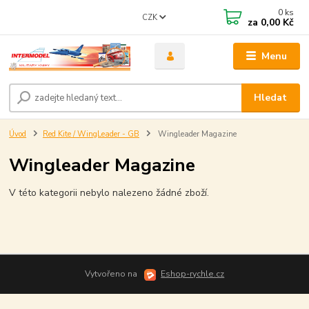
0
ks
CZK
za
0,00 Kč
Menu
Hledat
Úvod
Red Kite / WingLeader - GB
Wingleader Magazine
Wingleader Magazine
V této kategorii nebylo nalezeno žádné zboží.
Vytvořeno na
Eshop-rychle.cz