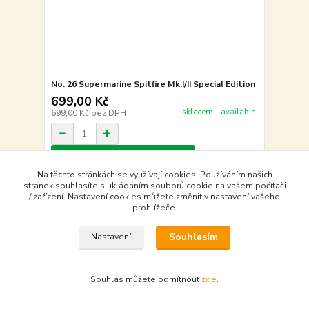
No. 26 Supermarine Spitfire Mk.I/II Special Edition
699,00 Kč
skladem - available
699,00 Kč
bez DPH
Do košíku - Add to basket
Na těchto stránkách se využívají cookies. Používáním našich
stránek souhlasíte s ukládáním souborů cookie na vašem počítači
/ zařízení. Nastavení cookies můžete změnit v nastavení vašeho
prohlížeče.
Souhlasím
Nastavení
Souhlas můžete odmítnout
zde
.