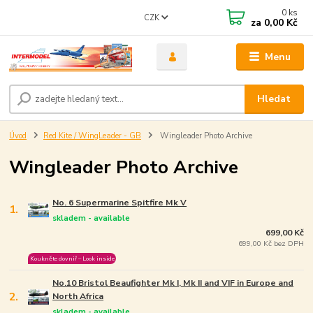
0
ks
CZK
za
0,00 Kč
Menu
Hledat
Úvod
Red Kite / WingLeader - GB
Wingleader Photo Archive
Wingleader Photo Archive
No. 6 Supermarine Spitfire Mk V
1.
skladem - available
699,00 Kč
699,00 Kč bez DPH
Koukněte dovniř – Look inside
No.10 Bristol Beaufighter Mk I, Mk II and VIF in Europe and
2.
North Africa
skladem - available