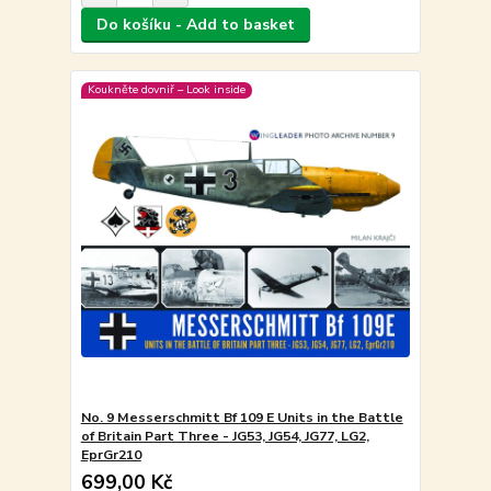
Do košíku - Add to basket
Koukněte dovniř – Look inside
No. 9 Messerschmitt Bf 109 E Units in the Battle
of Britain Part Three - JG53, JG54, JG77, LG2,
EprGr210
699,00 Kč