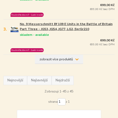
699,00 Kč
699,00 Kč bez DPH
Koukněte dovniř – Look inside
No. 9 Messerschmitt Bf 109 E Units in the Battle of Britain
3.
Part Three - JG53, JG54, JG77, LG2, EprGr210
skladem - available
699,00 Kč
699,00 Kč bez DPH
Koukněte dovniř – Look inside
zobrazit více produktů
Nejnovější
Nejlevnější
Nejdražší
Zobrazuji 1-45 z 45
strana
z 1