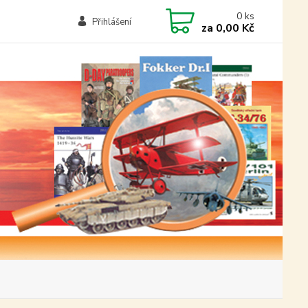
0
ks
Přihlášení
za
0,00 Kč