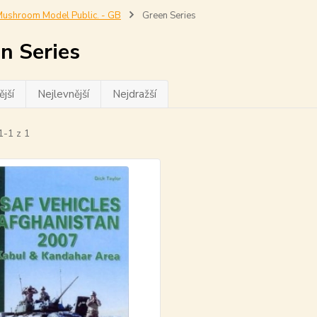
ushroom Model Public. - GB
Green Series
n Series
jší
Nejlevnější
Nejdražší
1-1 z 1