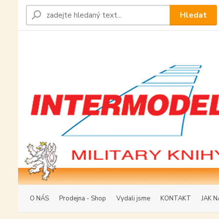
Hledat
O NÁS
Prodejna - Shop
Vydali jsme
KONTAKT
JAK N