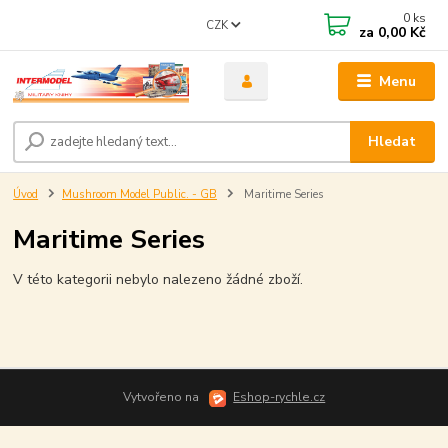
0
ks
CZK
za
0,00 Kč
Menu
Hledat
Úvod
Mushroom Model Public. - GB
Maritime Series
Maritime Series
V této kategorii nebylo nalezeno žádné zboží.
Vytvořeno na
Eshop-rychle.cz