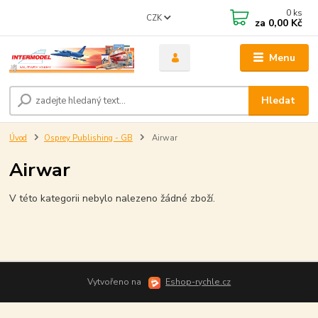
0
ks
CZK
za
0,00 Kč
Menu
Hledat
Úvod
Osprey Publishing - GB
Airwar
Airwar
V této kategorii nebylo nalezeno žádné zboží.
Vytvořeno na
Eshop-rychle.cz