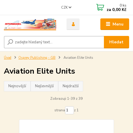
0
ks
CZK
za
0,00 Kč
Menu
Hledat
Úvod
Osprey Publishing - GB
Aviation Elite Units
Aviation Elite Units
Nejnovější
Nejlevnější
Nejdražší
Zobrazuji 1-39 z 39
strana
z 1