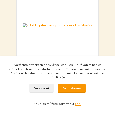
Na těchto stránkách se využívají cookies. Používáním našich
23rd Fighter Group, Chennault´s Sharks
stránek souhlasíte s ukládáním souborů cookie na vašem počítači
539,00 Kč
/ zařízení. Nastavení cookies můžete změnit v nastavení vašeho
prohlížeče.
skladem - available
539,00 Kč
bez DPH
Souhlasím
Nastavení
Do košíku - Add to basket
Souhlas můžete odmítnout
zde
.