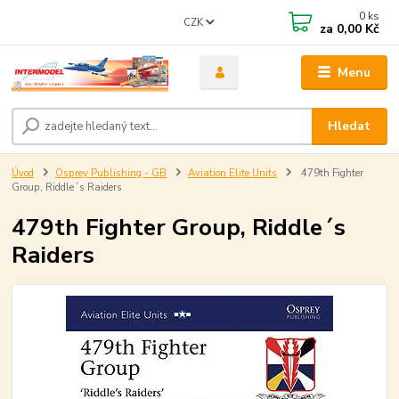
0
ks
CZK
za
0,00 Kč
Menu
Hledat
Úvod
Osprey Publishing - GB
Aviation Elite Units
479th Fighter
Group, Riddle´s Raiders
479th Fighter Group, Riddle´s
Raiders