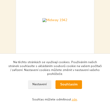
Midway 1942
Na těchto stránkách se využívají cookies. Používáním našich
539,00 Kč
stránek souhlasíte s ukládáním souborů cookie na vašem počítači
objednat - to order
/ zařízení. Nastavení cookies můžete změnit v nastavení vašeho
539,00 Kč
bez DPH
prohlížeče.
Souhlasím
Nastavení
Do košíku - Add to basket
Souhlas můžete odmítnout
zde
.