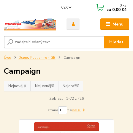
0
ks
CZK
za
0,00 Kč
Menu
Hledat
Úvod
Osprey Publishing - GB
Campaign
Campaign
Nejnovější
Nejlevnější
Nejdražší
Zobrazuji 1-72 z 426
strana
z 6
další