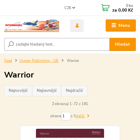
0
ks
CZK
za
0,00 Kč
Menu
Hledat
Úvod
Osprey Publishing - GB
Warrior
Warrior
Nejnovější
Nejlevnější
Nejdražší
Zobrazuji 1-72 z 181
strana
z 3
další