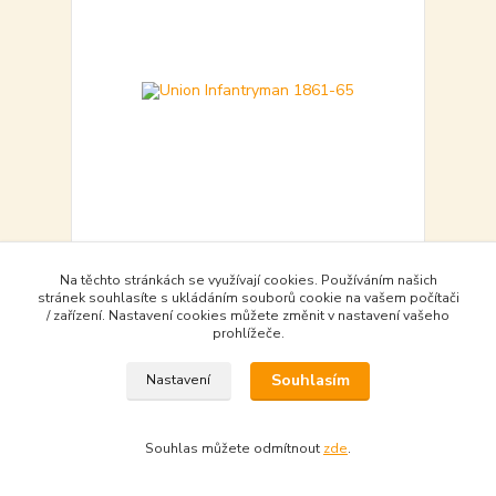
Union Infantryman 1861-65
Na těchto stránkách se využívají cookies. Používáním našich
450,00 Kč
stránek souhlasíte s ukládáním souborů cookie na vašem počítači
skladem - available
/ zařízení. Nastavení cookies můžete změnit v nastavení vašeho
450,00 Kč
bez DPH
prohlížeče.
Souhlasím
Nastavení
Do košíku - Add to basket
Souhlas můžete odmítnout
zde
.