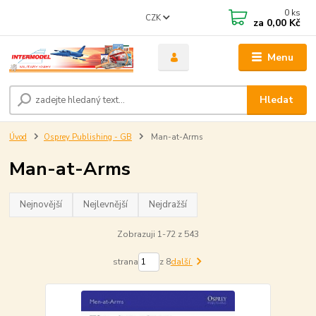
0
ks
CZK
za
0,00 Kč
Menu
Hledat
Úvod
Osprey Publishing - GB
Man-at-Arms
Man-at-Arms
Nejnovější
Nejlevnější
Nejdražší
Zobrazuji 1-72 z 543
strana
z 8
další