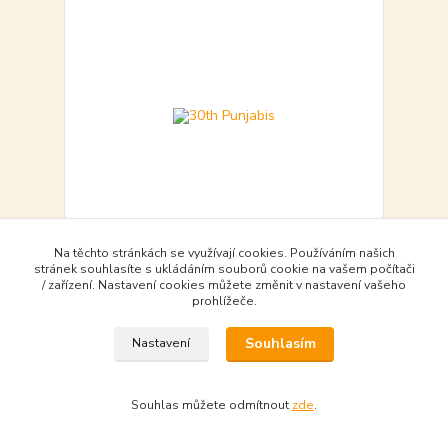
Na těchto stránkách se využívají cookies. Používáním našich
stránek souhlasíte s ukládáním souborů cookie na vašem počítači
30th Punjabis
/ zařízení. Nastavení cookies můžete změnit v nastavení vašeho
410,00 Kč
prohlížeče.
objednat - to order
410,00 Kč
bez DPH
Souhlasím
Nastavení
Do košíku - Add to basket
Souhlas můžete odmítnout
zde
.