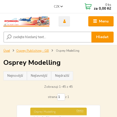
0
ks
CZK
za
0,00 Kč
Menu
Hledat
Úvod
Osprey Publishing - GB
Osprey Modelling
Osprey Modelling
Nejnovější
Nejlevnější
Nejdražší
Zobrazuji 1-45 z 45
strana
z 1