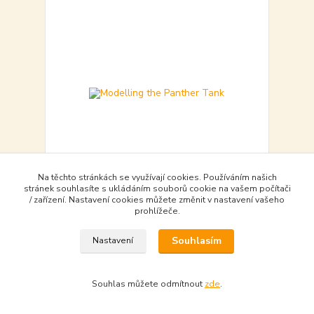
Na těchto stránkách se využívají cookies. Používáním našich
stránek souhlasíte s ukládáním souborů cookie na vašem počítači
/ zařízení. Nastavení cookies můžete změnit v nastavení vašeho
Modelling the Panther Tank
prohlížeče.
520,00 Kč
objednat - to order
520,00 Kč
bez DPH
Souhlasím
Nastavení
Do košíku - Add to basket
Souhlas můžete odmítnout
zde
.