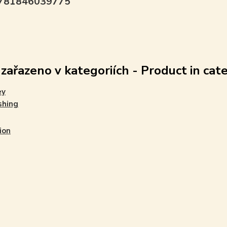
9781846039775
 zařazeno v kategoriích - Product in cat
ey
shing
ion