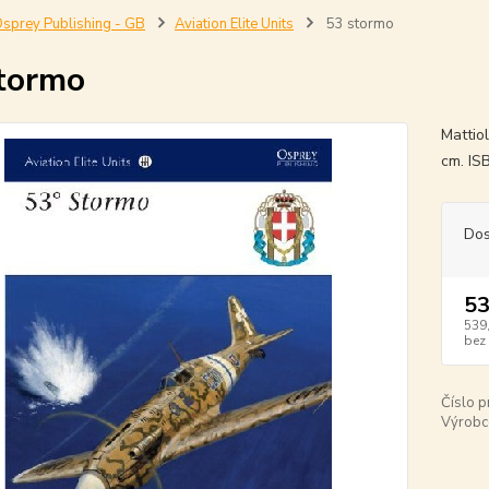
sprey Publishing - GB
Aviation Elite Units
53 stormo
tormo
Mattio
cm. I
Dos
53
539
bez
Číslo p
Výrobc