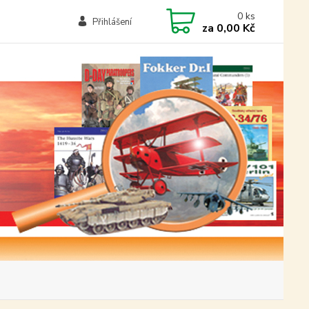
0
ks
Přihlášení
za
0,00 Kč