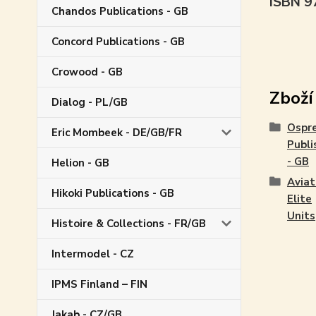
ISBN 
Chandos Publications - GB
Concord Publications - GB
Crowood - GB
Zboží
Dialog - PL/GB
Ospr
Eric Mombeek - DE/GB/FR
Publi
- GB
Helion - GB
Aviat
Hikoki Publications - GB
Elite
Units
Histoire & Collections - FR/GB
Intermodel - CZ
IPMS Finland – FIN
Jakab - CZ/GB