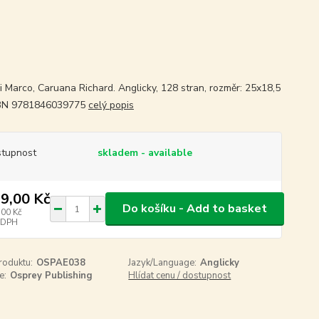
li Marco, Caruana Richard. Anglicky, 128 stran, rozměr: 25x18,5
SBN 9781846039775
celý popis
tupnost
skladem - available
9,00 Kč
Do košíku - Add to basket
,00 Kč
 DPH
roduktu:
OSPAE038
Jazyk/Language:
Anglicky
e:
Osprey Publishing
Hlídat cenu / dostupnost