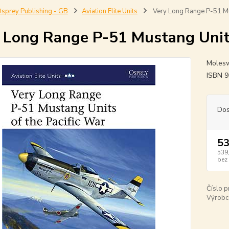
sprey Publishing - GB
Aviation Elite Units
Very Long Range P-51 Mus
 Long Range P-51 Mustang Units
Moleswo
ISBN 
Dos
53
539
bez
Číslo p
Výrobc