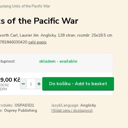
tang Units of the Pacific War
 of the Pacific War
rth Carl, Laurier Jim. Anglicky, 128 stran, rozměr: 25x18,5 cm.
9781846030420
celý popis
tupnost
skladem - available
9,00 Kč
Do košíku - Add to basket
,00 Kč
 DPH
roduktu:
OSPAE021
Jazyk/Language:
Anglicky
e:
Osprey Publishing
Hlídat cenu / dostupnost