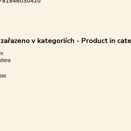
9781846030420
 zařazeno v kategoriích - Product in cat
ey
shing
ion