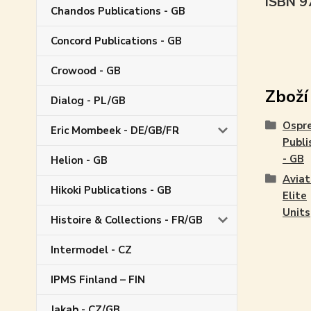
ISBN 
Chandos Publications - GB
Concord Publications - GB
Crowood - GB
Zboží
Dialog - PL/GB
Ospr
Eric Mombeek - DE/GB/FR
Publi
- GB
Helion - GB
Aviat
Hikoki Publications - GB
Elite
Units
Histoire & Collections - FR/GB
Intermodel - CZ
IPMS Finland – FIN
Jakab - CZ/GB