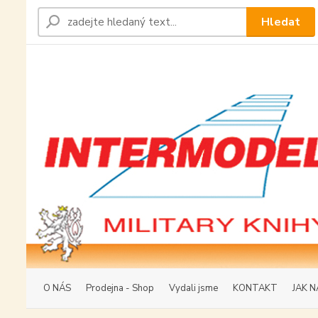
Hledat
O NÁS
Prodejna - Shop
Vydali jsme
KONTAKT
JAK N