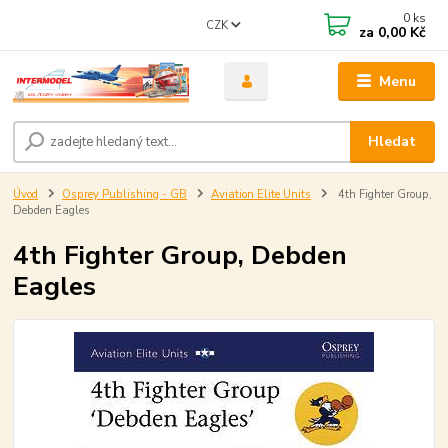
0
ks
CZK
za
0,00 Kč
Menu
Hledat
Úvod
Osprey Publishing - GB
Aviation Elite Units
4th Fighter Group,
Debden Eagles
4th Fighter Group, Debden
Eagles