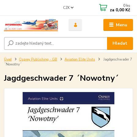
0
ks
CZK
za
0,00 Kč
Menu
Hledat
Úvod
Osprey Publishing - GB
Aviation Elite Units
Jagdgeschwader 7
´Nowotny´
Jagdgeschwader 7 ´Nowotny´