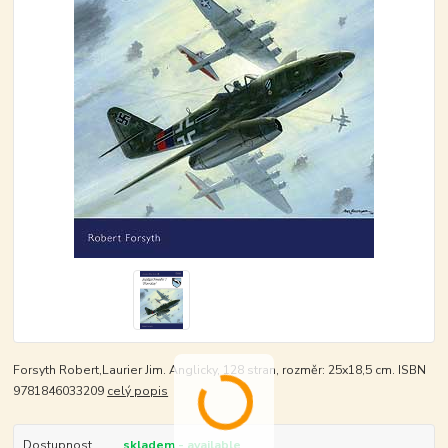
Forsyth Robert,Laurier Jim. Anglicky, 128 stran, rozměr: 25x18,5 cm. ISBN
9781846033209
celý popis
Dostupnost
skladem - available