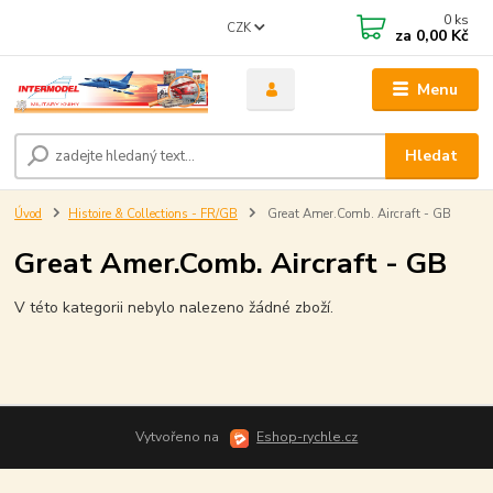
0
ks
CZK
za
0,00 Kč
Menu
Hledat
Úvod
Histoire & Collections - FR/GB
Great Amer.Comb. Aircraft - GB
Great Amer.Comb. Aircraft - GB
V této kategorii nebylo nalezeno žádné zboží.
Vytvořeno na
Eshop-rychle.cz