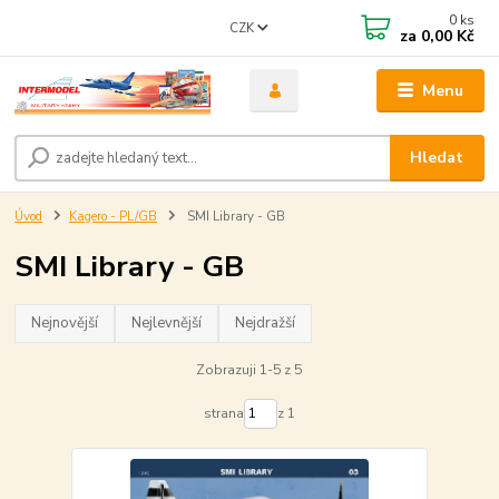
0
ks
CZK
za
0,00 Kč
Menu
Hledat
Úvod
Kagero - PL/GB
SMI Library - GB
SMI Library - GB
Nejnovější
Nejlevnější
Nejdražší
Zobrazuji 1-5 z 5
strana
z 1