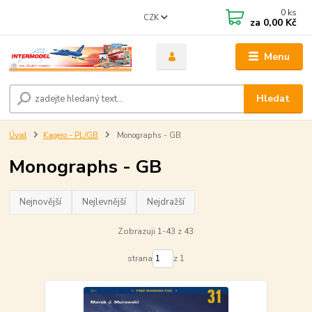
0
ks
CZK
za
0,00 Kč
Menu
Hledat
Úvod
Kagero - PL/GB
Monographs - GB
Monographs - GB
Nejnovější
Nejlevnější
Nejdražší
Zobrazuji 1-43 z 43
strana
z 1