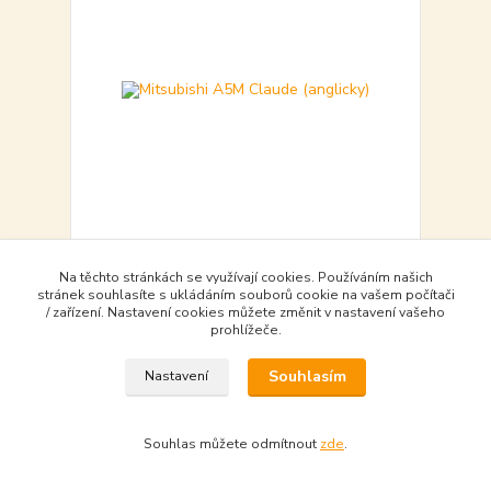
Mitsubishi A5M Claude (anglicky)
Na těchto stránkách se využívají cookies. Používáním našich
539,00 Kč
stránek souhlasíte s ukládáním souborů cookie na vašem počítači
skladem - available
/ zařízení. Nastavení cookies můžete změnit v nastavení vašeho
539,00 Kč
bez DPH
prohlížeče.
Souhlasím
Nastavení
Do košíku - Add to basket
Souhlas můžete odmítnout
zde
.