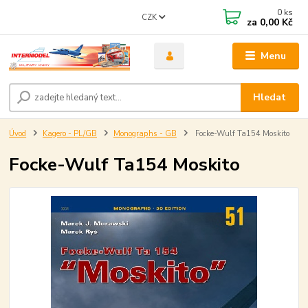
0
ks
CZK
za
0,00 Kč
Menu
Hledat
Úvod
Kagero - PL/GB
Monographs - GB
Focke-Wulf Ta154 Moskito
Focke-Wulf Ta154 Moskito